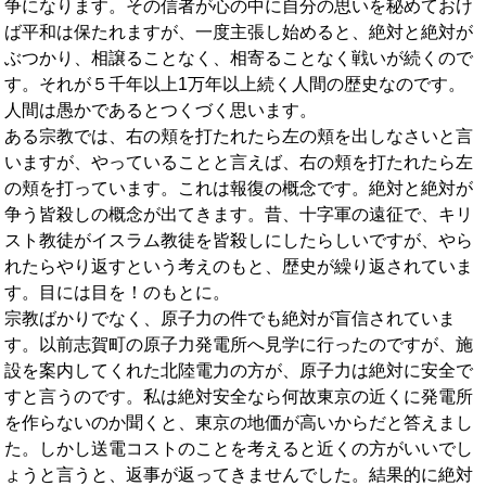
争になります。その信者が心の中に自分の思いを秘めておけ
ば平和は保たれますが、一度主張し始めると、絶対と絶対が
ぶつかり、相譲ることなく、相寄ることなく戦いが続くので
す。それが５千年以上1万年以上続く人間の歴史なのです。
人間は愚かであるとつくづく思います。
ある宗教では、右の頬を打たれたら左の頬を出しなさいと言
いますが、やっていることと言えば、右の頬を打たれたら左
の頬を打っています。これは報復の概念です。絶対と絶対が
争う皆殺しの概念が出てきます。昔、十字軍の遠征で、キリ
スト教徒がイスラム教徒を皆殺しにしたらしいですが、やら
れたらやり返すという考えのもと、歴史が繰り返されていま
す。目には目を！のもとに。
宗教ばかりでなく、原子力の件でも絶対が盲信されていま
す。以前志賀町の原子力発電所へ見学に行ったのですが、施
設を案内してくれた北陸電力の方が、原子力は絶対に安全で
すと言うのです。私は絶対安全なら何故東京の近くに発電所
を作らないのか聞くと、東京の地価が高いからだと答えまし
た。しかし送電コストのことを考えると近くの方がいいでし
ょうと言うと、返事が返ってきませんでした。結果的に絶対