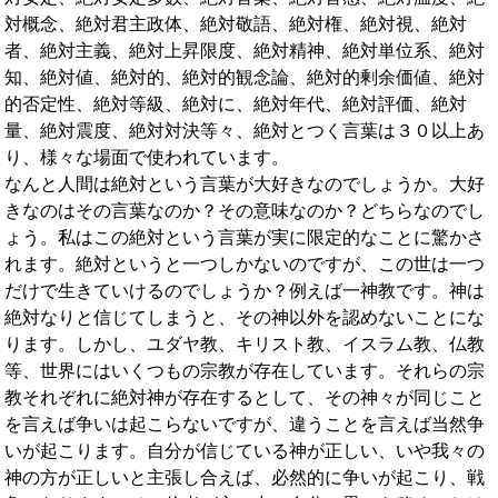
対概念、絶対君主政体、絶対敬語、絶対権、絶対視、絶対
者、絶対主義、絶対上昇限度、絶対精神、絶対単位系、絶対
知、絶対値、絶対的、絶対的観念論、絶対的剰余価値、絶対
的否定性、絶対等級、絶対に、絶対年代、絶対評価、絶対
量、絶対震度、絶対対決等々、絶対とつく言葉は３０以上あ
り、様々な場面で使われています。
なんと人間は絶対という言葉が大好きなのでしょうか。大好
きなのはその言葉なのか？その意味なのか？どちらなのでし
ょう。私はこの絶対という言葉が実に限定的なことに驚かさ
れます。絶対というと一つしかないのですが、この世は一つ
だけで生きていけるのでしょうか？例えば一神教です。神は
絶対なりと信じてしまうと、その神以外を認めないことにな
ります。しかし、ユダヤ教、キリスト教、イスラム教、仏教
等、世界にはいくつもの宗教が存在しています。それらの宗
教それぞれに絶対神が存在するとして、その神々が同じこと
を言えば争いは起こらないですが、違うことを言えば当然争
いが起こります。自分が信じている神が正しい、いや我々の
神の方が正しいと主張し合えば、必然的に争いが起こり、戦