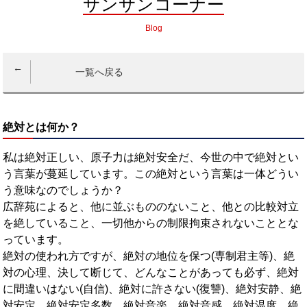
サンサンコーナー
Blog
一覧へ戻る
絶対とは何か？
私は絶対正しい、原子力は絶対安全だ、今世の中で絶対とい
う言葉が蔓延しています。この絶対という言葉は一体どうい
う意味なのでしょうか？
広辞苑によると、他に並ぶもののないこと、他との比較対立
を絶していること、一切他からの制限拘束されないこととな
っています。
絶対の使われ方ですが、絶対の地位を保つ(専制君主等)、絶
対の心理、決して断じて、どんなことがあっても必ず、絶対
に間違いはない(自信)、絶対に許さない(復讐)、絶対安静、絶
対安定、絶対安定多数、絶対音楽、絶対音感、絶対温度、絶