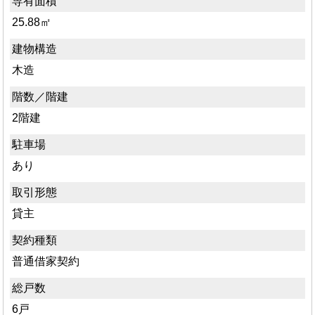
専有面積
25.88㎡
建物構造
木造
階数／階建
2階建
駐車場
あり
取引形態
貸主
契約種類
普通借家契約
総戸数
6戸