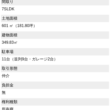
間取り
7SLDK
土地面積
601 ㎡（181.80坪）
建物面積
349.83㎡
駐車場
11台（並列9台・ガレージ2台）
取引形態
仲介
負担金
無
権利種類
所有権