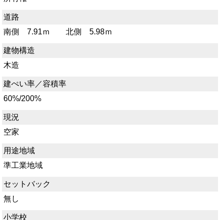
道路
南側 7.91ｍ 北側 5.98ｍ
建物構造
木造
建ぺい率／容積率
60%/200%
現況
空家
用途地域
準工業地域
セットバック
無し
小学校